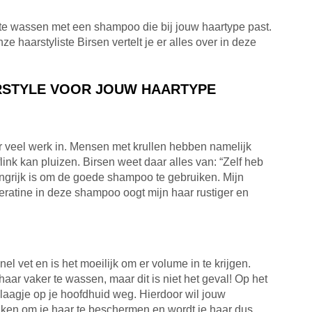
om te wassen met een shampoo die bij jouw haartype past.
haarstyliste Birsen vertelt je er alles over in deze
IRSTYLE VOOR JOUW HAARTYPE
ier veel werk in. Mensen met krullen hebben namelijk
flink kan pluizen. Birsen weet daar alles van: “Zelf heb
langrijk is om de goede shampoo te gebruiken. Mijn
keratine in deze shampoo oogt mijn haar rustiger en
 snel vet en is het moeilijk om er volume in te krijgen.
aar vaker te wassen, maar dit is niet het geval! Op het
mlaagje op je hoofdhuid weg. Hierdoor wil jouw
ken om je haar te beschermen en wordt je haar dus