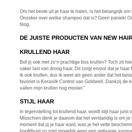
Om het beste uit je haar te halen, is het belangrijk 
Onzeker over welke shampoo dat is? Geen paniek! Onze 
blog.
DE JUISTE PRODUCTEN VAN NEW HA
KRULLEND HAAR
Bof jij ook met zo’n prachtige bos krullen? Toch zit h
vaker last van droog haar. Dit zorgt ervoor dat je haar 
ik ook krullen, dus ik weet als geen ander dat het be
favoriet is Kerasilk Control van Goldwell. Dankzij de 
vallen mijn krullen nog mooier.”
STIJL HAAR
In tegenstelling tot krullend haar, wordt stijl haar juist
Misschien denk je daarom dat het verstandig is om je h
moment dat jij je haar wast, was je het vette bescher
hoofdhuid zo snel mogelijk weer een vetlaagje aanma