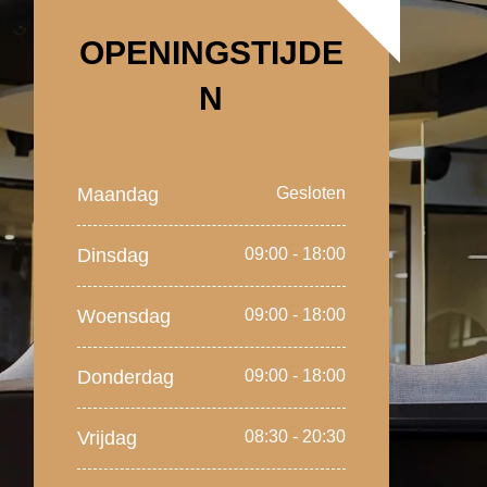
OPENINGSTIJDE
N
Maandag
Gesloten
Dinsdag
09:00 - 18:00
Woensdag
09:00 - 18:00
Donderdag
09:00 - 18:00
Vrijdag
08:30 - 20:30