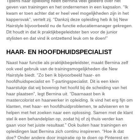
Tijdens haar opleiding heeft Bernina veel geleerd over het
geven van trainingen en het ondernemen in een kapsalon. “Ik
kwam er toen achter dat er heel veel mogelijkheden zijn in het
kappersvak”, vertelt zij. “Dankzij deze opleiding heb ik bij New
Hairstyle bijvoorbeeld nu de functie educatiemanager gekregen.
Dit houdt in dat ik praktijkbegeleidster ben voor de junior
stylisten en dat vind ik ontzettend leuk om te doen!”
HAAR- EN HOOFDHUIDSPECIALIST
Naast haar functie als praktijkbegeleidster, maakt Bernina zelf
ook veel gebruik van de trainingsmogelijkheden die New
Hairstyle biedt. “Zo ben ik bijvoorbeeld haar- en
hoofdhuidspecialist en T-partingspecialist. Dit is een klein
haarstukje dat wij bovenop het hoofd bij de scheiding van het
haar plaatsen”, legt Bernina uit. “Daarnaast ben ik
mastercolorist en haarwerker in opleiding. Ik vind het erg fijn om
klanten, met haar- en hoofdhuidproblemen, te adviseren en te
helpen met het zoeken naar een oplossing. Samen met de klant
stel ik een behandelplan op, zodat hij of zij thuis verder kan
gaan voor het juiste resultaat.” Ook buiten haar trainingen en
opleidingen laat Bernina zich continu inspireren. “Hoe ik dat
doe? Onder andere door inspiratie op te doen op Pinterest en